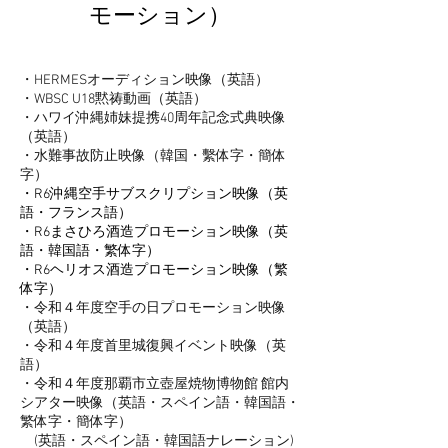
モーション）
・HERMESオーディション映像（英語）
・WBSC U18黙祷動画（英語）
・ハワイ沖縄姉妹提携40周年記念式典映像
（英語）
​・水難事故防止映像（韓国・繫体字・簡体
字）
・R6沖縄空手サブスクリプション映像（英
語・フランス語）
・R6まさひろ酒造プロモーション映像（英
語・韓国語・繁体字）
・R6ヘリオス酒造プロモーション映像（繁
体字）
・令和４年度空手の日プロモーション映像
（英語）
・令和４年度首里城復興イベント映像（英
語）
・令和４年度那覇市立壺屋焼物博物館 館内
シアター映像（英語・スペイン語・韓国語・
繁体字・簡体字）
(英語・スペイン語・韓国語ナレーション)