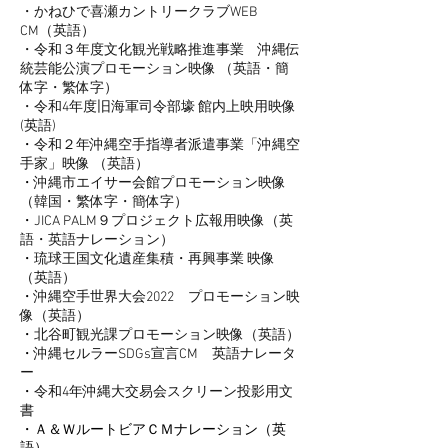
・かねひで喜瀬カントリークラブWEB
CM（英語）
・令和３年度文化観光戦略推進事業 沖縄伝
統芸能公演プロモーション映像 （英語・簡
体字・繁体字）
・令和4年度旧海軍司令部壕 館内上映用映像
(英語)
・
令和２年沖縄空手指導者派遣事業「沖縄空
手家」映像 （英語）
・
沖縄市エイサー会館プロモーション映像
（韓国・繁体字・簡体字）
・
JICA PALM９プロジェクト広報用映像（英
語・英語ナレーション）
・
琉球王国文化遺産集積・再興事業 映像
（英語）
・
沖縄空手世界大会2022 プロモーション映
像（英語）
・
北谷町観光課プロモーション映像（英語）
・
沖縄セルラーSDGs宣言CM 英語ナレータ
ー
・
令和4年沖縄大交易会スクリーン投影用文
書
・Ａ＆ＷルートビアＣＭナレーション（英