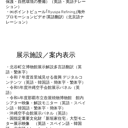
保護・自然環境の整備）（英語・英語ナレー
ション）
・㈱ポイントピュール｢Ryuspa Refining｣海外
プロモーションビデオ(英語翻訳)（北京語ナ
レーション）
展示施設／案内表示
・北谷町立博物館展示解説多言語翻訳（英
語・繫体字）
​・令和７年度首里城見せる復興 デジタルコ
ンテンツ（英語・韓国語・簡体字・繁体字）
・令和5年度沖縄空手会館展示パネル（英
語）
・令和4年度那覇市立壺屋焼物博物館 館内
シアター映像・解説モニター（英語・スペイ
ン語・韓国語・繁体字・簡体字）
・沖縄空手会館展示パネル（英語）
・国指定重要文化財「新垣家住宅」大型モニ
ター展示映像 （英語・スペイン語・韓国