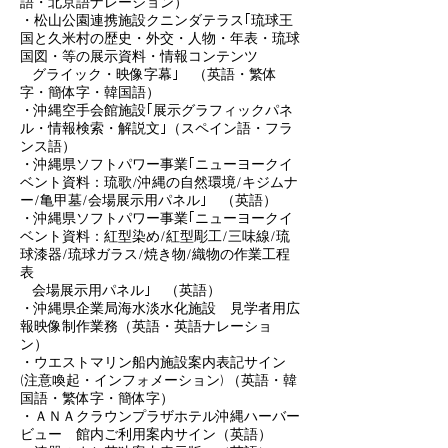
語・北京語ナレーション）
・松山公園連携施設クニンダテラス｢琉球王
国と久米村の歴史・外交・人物・年表・琉球
国図・等の展示資料・
情報コンテンツ
グライック・映像字幕｣ （英語・繁体
字・簡体字・韓国語）
・沖縄空手会館施設｢展示グラフィックパネ
ル・情報検索・解説文｣（スペイン語・フラ
ンス語）
・沖縄県ソフトパワー事業｢ニューヨークイ
ベント資料：琉歌/沖縄の自然環境/キジムナ
ー/亀甲墓/会場展示用パネル｣ （英語）
・沖縄県ソフトパワー事業｢ニューヨークイ
ベント資料：紅型染め/紅型彫工/三味線/琉
球漆器/琉球ガラス/焼き物/織物の作業工程
表
会場展示用パネル｣ （英語）
・沖縄県企業局海水淡水化施設 見学者用広
報映像制作業務（英語・英語ナレーショ
ン）
・ウエストマリン船内施設案内表記サイン
(注意喚起・インフォメーション) （英語・韓
国語・繁体字・簡体字）
・ＡＮＡクラウンプラザホテル沖縄ハーバー
ビュー 館内ご利用案内サイン（英語）