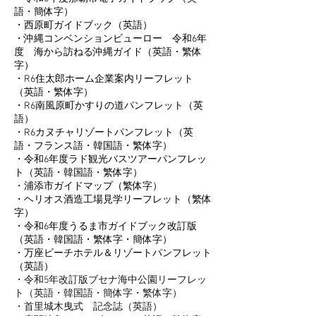
語・簡体字）
・西原町ガイドブック（英語）
・沖縄コンベンションビューロー 令和6年
度 海から訪ねる沖縄ガイド（英語・繁体
字）
・R6住太郎ホーム企業案内リーフレット
（英語・繁体字）
・R6南風原町かすりの道パンフレット（英
語）
・R6カヌチャリゾートパンフレット（英
語・フランス語・韓国語・繁体字）
・令和6年度ラド観光バスツアーパンフレッ
ト（英語・韓国語・繁体字）
・浦添市ガイドマップ（繁体字）
・ヘリオス酒造工場見学リーフレット（繁体
字）
・令和6年度うるま市ガイドブック改訂版
（英語・韓国語・繁体字・簡体字）
・万座ビーチホテル＆リゾートパンフレット
（英語）
・
令和5年改訂版ブセナ海中公園リーフレッ
ト（英語・韓国語・簡体字・繁体字）
・首里城木曳式 記念誌（英語）