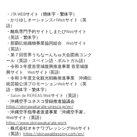
・JTA WEBサイト（簡体字・繫体字）
・かりゆしオーシャンスパWebサイト（英
語）
・離島専門予約サイトしまたびWebサイト
（英語・繁体字）
・那覇伝統織物事業協同組合 Webサイト
（英語）
・第７回世界うちなーんちゅ大会図画コンク
ール（英語・スペイン語・ポルトガル語）
・令和３年度首里城復興推進事業 首里城復
興サイト Webサイト (英語)
・令和３年度文化観光戦略推進事業 沖縄伝
統芸能公演プロモーションWebサイト（英
語・簡体字・繁体字）
・Salon de REREAS Webサイト（英語）
・沖縄空手ユネスコ登録推進協議会
https://okinawakarate-unesco.jp/en/
・沖縄空手指導者派遣事業「沖縄空手家」
Webサイト（英語）
https://www.okinawakarate.work
・株式会社オキナワブレッシングWebサイト
（英語）
https://okinawablessing.com/en/