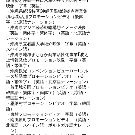
障情勢と沖縄―在日米軍の在り方の再考―｣
映像 字幕（英語）
・沖縄県経済特区(沖縄国際物流拠点産業集
積地域)活用プロモーションビデオ（繁体
字・北京語ナレーション）
・沖縄県アジア経済戦略構想イメージ映像
（英語・簡体字・繁体字）（英語・北京語ナ
レーション）
・沖縄県立看護大学紹介映像 字幕（英語・
スペイン語）
・沖縄県地域まちなか商業活性化事業｢波之
上情報発信プロモーション映像 字幕（英
語・繁体字）
・沖縄観光コンベンションビューロー｢クル
ーズ船誘致プロモーションビデオ｣ （英
語・繁体字）（英語・北京語ナレーション）
・首里城公園プロモーションビデオ（英語・
韓国語・繁体字・簡体字）(英語・北京語・
韓国語ナレーション)
・恩納村プロモーションビデオ 字幕（韓国
語）
・東村プロモーションビデオ 字幕（英語）
・南風原町プロモーションビデオ （英語・
北京語・スペイン語・ポルトガル語ナレーシ
ョン）