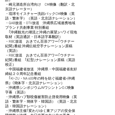
語）
・崎元酒造所台湾向け CM映像（翻訳・北
京語ナレーター）
・琉球モイスチャー洗顔パックCM映像（英
語・繁体字）（英語・北京語ナレーション）
・QAB放送・OTV放送 沖縄県広域連携地域
ブランド共創事業 特別番組
｢沖縄観光の潮流と沖縄の展望｣ハワイ現地
取材（英語通訳・日本語字幕翻訳）
・RBC放送 おきでん百添アワー｢ウチナー
紀聞｣番組 沖縄伝統空手ナレーション原稿
（英語）
・RBC放送 おきでん百添アワー｢ウチナー
紀聞｣番組 ｢紅型｣ナレーション原稿（英語
校正）
・中国福建省放送 沖縄県・中国福建省友好
締結２０周年記念番組
｢KI･ZU・NA 600年の時を紡ぐ福建省×沖縄
県｣（簡体字・北京語ナレーション）
・沖縄県シンポジウムINワシントンD.C映像
字幕 （英語）
・沖縄県ハブ類咬傷被害防止啓発用映像（英
語・繁体字・簡体字・韓国語）（英語・北京
語・韓国語ナレーション）
・沖縄県主催｢変わりゆく東アジアの安全保