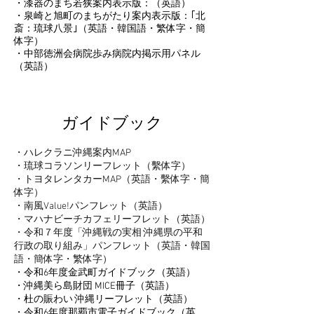
・漆器のまち若狭案内表示版：（英語）
・泉崎と旭町のまちがたり案内表示版：｢北
斎：琉球八景｣（英語・韓国語・繁体字・簡
体字）
・中部徳洲会病院歩み病院内掲示用パネル
（英語）
ガイドブック
・ハレクラニ沖縄案内MAP
・琉球コラソンリーフレット（繫体字）
・トヨタレンタカーMAP（英語・繫体字・簡
体字）
・南風Value!パンフレット（英語）
・マハナビーチカフェリーフレット（英語）
・令和７年度「沖縄戦の実相 沖縄県の平和
行政の取り組み」パンフレット（英語・韓国
語・簡体字・繁体字）
・令和6年度金武町ガイドブック（英語）
・沖縄美ら島財団 MICE冊子（英語）
・杜の賑わい 沖縄リーフレット（英語）
・令和6年度那覇市電子ガイドブック（英