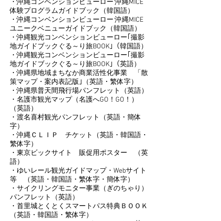
・沖縄コンベンションビューロー 沖縄MICE
体験プログラムガイドブック（韓国語）
・沖縄コンベンションビューロー 沖縄MICE
ユニークベニューガイドブック（韓国語）
・沖縄観光コンベンションビューロー｢撮影
地ガイドブックぐる～り旅BOOK｣（韓国語）
・沖縄観光コンベンションビューロー｢撮影
地ガイドブックぐる～り旅BOOK｣（英語）
・沖縄県地域まちなか商業活性化事業 「散
策マップ・案内表記版｣（英語・繁体字）
・沖縄県普天間飛行場パンフレット（英語）
・名護市観光マップ（名護へGO！GO！）
（英語）
・渡名喜村観光パンフレット（英語・簡体
字）
・沖縄ＣＬＩＰ チケット（英語・韓国語・
繁体字）
・東京ビックサイト 販促用ポスター （英
語）
・ゆいレール観光ガイドマップ・Webサイト
等 （英語・韓国語・繁体字・簡体字）
・サイクリングモニター事業（ぎのちゃり）
パンフレット（英語）
・首里城とくとくスマートパス特典ＢＯＯＫ
（英語・韓国語・繁体字）