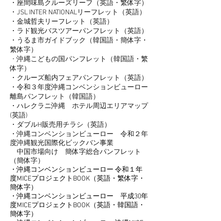
・座間味島クルーズリーフ（英語・繁体字）
・JSL INTER NATIONALリーフレット（英語）
・金城哲夫リーフレット（英語）
・ラド観光バスツアーパンフレット（英語）
・うるま市ガイドブック（韓国語・簡体字・
繁体字）
​・
沖縄こどもの国パンフレット（韓国語・繁
体字）
・
クルーズ船内フェアパンフレット（英語）
・
令和３年度沖縄コンベンションビューロー
離島パンフレット（韓国語）
・
ハレクラニ沖縄 ホテル周辺エリアマップ
(英語)
・
ダブルH販売用チラシ（英語）
・沖縄コンベンションビューロー 令和２年
度沖縄観光国際化ビックバン事業
中国市場向け 簡体字総合パンフレット
（簡体字）
・沖縄コンベンションビューロー 令和１年
度MICEプロジェクトBOOK（英語・繁体字・
簡体字）
・沖縄コンベンションビューロー 平成30年
度MICEプロジェクトBOOK（英語・韓国語・
簡体字）