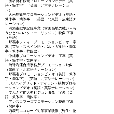
・渡名喜村観光プロモーションビデオ（英
語・簡体字）（英語・北京語ナレーショ
ン）
・久米島観光プロモーションビデオ（英語・
繁体字・簡体字）（英語・北京語・広東語ナ
レーション）
・浦添市戦争記録事業（前田高地の戦い～も
うひとつのハクソー・リッジ～）映像 字幕
（英語）
・那覇市シティープロモーションビデオ 字
幕（英語・スペイン語・ポルトガル語・簡体
字・繁体字・韓国語）
・沖縄市プロモーションビデオ 字幕（英
語・簡体字・繁体字）
・琉球海運台湾事務所プロモーション映像
（繁体字・北京語ナレーション）
・那覇港プロモーションビデオ（英語・繁体
字・簡体字）（英語・北京語ナレーション）
・JICAハイブリッド・アイランド構想プロモ
ーションビデオ（英語・英語ナレーション）
・てんぶす前大型ビジョン映像 字幕（英
語・繁体字・簡体字）
・アンズコフーズプロモーション映像 字幕
（簡体字）
・西表島エコロード対策事業映像（野生生物