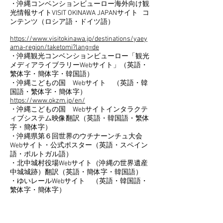
・沖縄コンベンションビューロー海外向け観
光情報サイトVISIT OKINAWA JAPANサイト コ
ンテンツ（ロシア語・ドイツ語）
https://www.visitokinawa.jp/destinations/yaey
ama-region/taketomi?lang=de
・沖縄観光コンベンションビューロー「観光
メディアライブラリーWebサイト」（英語・
繁体字・簡体字・韓国語）
・沖縄こどもの国 Webサイト （英語・韓
国語・繁体字・簡体字）
https://www.okzm.jp/en/
・沖縄こどもの国 Webサイトインタラクテ
ィブシステム映像翻訳（英語・韓国語・繁体
字・簡体字）
・沖縄県第６回世界のウチナーンチュ大会
Webサイト・公式ポスター（英語・スペイン
語・ポルトガル語）
・北中城村役場Webサイト（沖縄の世界遺産
中城城跡）翻訳（英語・簡体字・韓国語）
・ゆいレールWebサイト （英語・韓国語・
繁体字・簡体字）