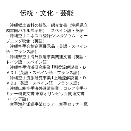
伝統・文化・芸能
・
沖縄郷土資料の解説・紹介文書（沖縄県立
図書館パネル展示用） スペイン語・英語
・沖縄空手ユネスコ登録シンポジウム オー
プニング映像（英語）
・沖縄空手会館企画展示品（英語・スペイン
語・フランス語）
・沖縄県空手海外派遣事業関連文書（英語・
ドイツ語・スペイン語）
・沖縄空手流派研究事業 ｢剛柔流解説書・Ｄ
ＶＤ｣（英語・スペイン語・フランス語）
・沖縄空手流派研究事業 ｢上地流解説書・Ｄ
ＶＤ｣（英語・スペイン語・フランス語）
・沖縄伝統空手海外派遣事業：ロシア空手セ
ミナー概要文書:東京オリンピック関連文書
（ロシア語）
・空手海外派遣事業ロシア 空手セミナー概
要・空手会館関連文書（ロシア語）
・ウチナーンチュ大会空手・古武道演武祭
（沖縄県知事挨拶文・その他関係資料）（英
語）
・沖縄空手ギネス世界登録関係資料（英語）